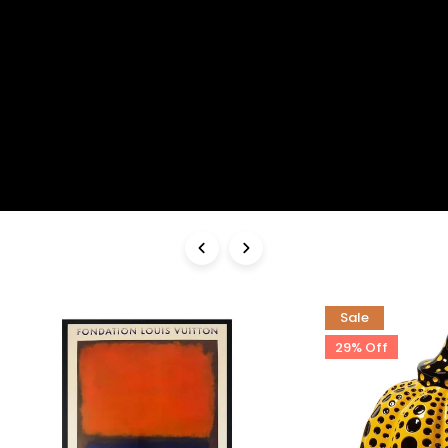
enjeux sociétaux modernes. Travaillant principalement avec des médiums
mixtes, il combine des éléments traditionnels avec des techniques
contemporaines pour créer des compositions uniques. Son art explore des
thèmes tels que l'identité, la mémoire collective, et les récits historiques de
son continent, tout en célébrant la résilience et la beauté de son peuple.
Grâce à son approche authentique et sa capacité à capturer des émotions
profondes, Babacar Sow est reconnu dans le milieu artistique
international et a exposé dans des galeries et musées à travers le monde.
Sale
29% Off