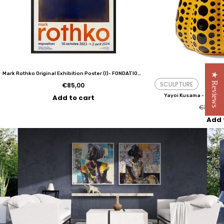
Mark Rothko Original Exhibition Poster (I)- FONDATION VUITTON PARIS (2023)
★ Reviews
SCULPTURE
€85,00
Yayoi Kusama - Pumpkin
Add to cart
€350,0
Add 